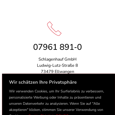
07961 891‑0
Schlagenhauf GmbH
Ludwig-Lutz-Straße 8
73479 Ellwangen
Wir schätzen Ihre Privatsphäre
Wir verwenden Cookies, um Ihr Surferlebnis zu verbessern,
personalisierte Werbung oder Inhalte zu präsentieren und
info@schlagenhauf.de
unseren Datenverkehr zu analysieren. Wenn Sie auf "Alle
akzeptieren" klicken, stimmen Sie unserer Verwendung von
Impressum