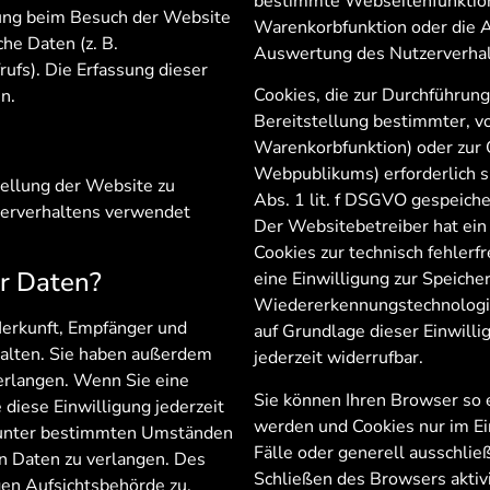
bestimmte Webseitenfunktione
gung beim Besuch der Website
Warenkorbfunktion oder die A
he Daten (z. B.
Auswertung des Nutzerverha
ufs). Die Erfassung dieser
Cookies, die zur Durchführun
n.
Bereitstellung bestimmter, vo
Warenkorbfunktion) oder zur 
Webpublikums) erforderlich s
tellung der Website zu
Abs. 1 lit. f DSGVO gespeich
zerverhaltens verwendet
Der Websitebetreiber hat ein
Cookies zur technisch fehlerf
er Daten?
eine Einwilligung zur Speich
Wiedererkennungstechnologien
 Herkunft, Empfänger und
auf Grundlage dieser Einwillig
alten. Sie haben außerdem
jederzeit widerrufbar.
verlangen. Wenn Sie eine
Sie können Ihren Browser so e
 diese Einwilligung jederzeit
werden und Cookies nur im Ei
, unter bestimmten Umständen
Fälle oder generell ausschli
n Daten zu verlangen. Des
Schließen des Browsers aktivi
gen Aufsichtsbehörde zu.