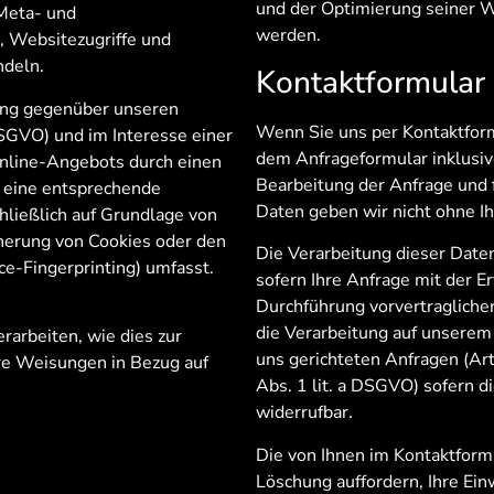
und der Optimierung seiner W
 Meta- und
werden.
 Websitezugriffe und
ndeln.
Kontaktformular
lung gegenüber unseren
Wenn Sie uns per Kontaktfor
DSGVO) und im Interesse einer
dem Anfrageformular inklusi
 Online-Angebots durch einen
Bearbeitung der Anfrage und f
n eine entsprechende
Daten geben wir nicht ohne Ih
hließlich auf Grundlage von
icherung von Cookies oder den
Die Verarbeitung dieser Daten
ice-Fingerprinting) umfasst.
sofern Ihre Anfrage mit der 
Durchführung vorvertraglicher
die Verarbeitung auf unserem 
rarbeiten, wie dies zur
uns gerichteten Anfragen (Art.
ere Weisungen in Bezug auf
Abs. 1 lit. a DSGVO) sofern di
widerrufbar.
Die von Ihnen im Kontaktformu
Löschung auffordern, Ihre Ein