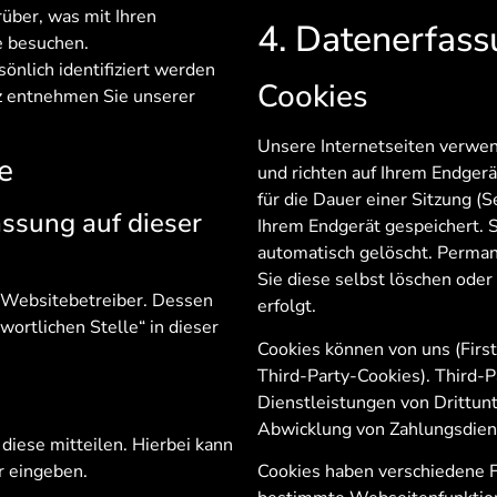
über, was mit Ihren
4. Datenerfass
e besuchen.
önlich identifiziert werden
Cookies
z entnehmen Sie unserer
Unsere Internetseiten verwen
e
und richten auf Ihrem Endger
für die Dauer einer Sitzung (
assung auf dieser
Ihrem Endgerät gespeichert. 
automatisch gelöscht. Perman
Sie diese selbst löschen ode
n Websitebetreiber. Dessen
erfolgt.
ortlichen Stelle“ in dieser
Cookies können von uns (Firs
Third-Party-Cookies). Third-
Dienstleistungen von Drittun
Abwicklung von Zahlungsdiens
diese mitteilen. Hierbei kann
Cookies haben verschiedene F
ar eingeben.