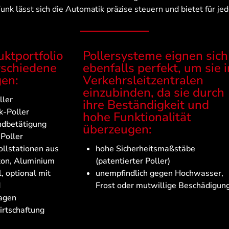
Funk lässt sich die Automatik präzise steuern und bietet für 
ktportfolio
Pollersysteme eignen sich
rschiedene
ebenfalls perfekt, um sie i
en:
Verkehrsleitzentralen
einzubinden, da sie durch
ller
ihre Beständigkeit und
k-Poller
hohe Funktionalität
ndbetätigung
überzeugen:
Poller
llstationen aus
hohe Sicherheitsmaßstäbe
ton, Aluminium
(patentierter Poller)
, optional mit
unempfindlich gegen Hochwasser,
d
Frost oder mutwillige Beschädigun
agen
rtschaftung