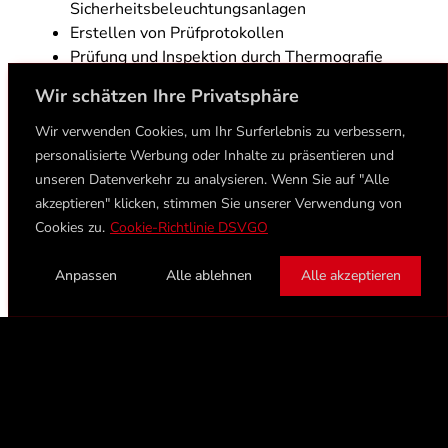
Sicherheitsbeleuchtungsanlagen
Erstellen von Prüfprotokollen
Prüfung und Inspektion durch Thermografie
Analyse und Behebung von auftretenden
Wir schätzen Ihre Privatsphäre
Störungen
Durchführen von Servicearbeiten und
Wir verwenden Cookies, um Ihr Surferlebnis zu verbessern,
Kleininstallationen
personalisierte Werbung oder Inhalte zu präsentieren und
Ihr Profil
unseren Datenverkehr zu analysieren. Wenn Sie auf "Alle
Abgeschlossene Ausbildung in einem
akzeptieren" klicken, stimmen Sie unserer Verwendung von
elektrotechnischen Beruf
Cookies zu.
Cookie-Richtlinie DSVGO
Gute Umgangsformen und ein hohes Maß an
Kundenorientierung
Anpassen
Alle ablehnen
Alle akzeptieren
Selbstständige Arbeitsweise sowie
Verantwortungsbewusstsein
Berufserfahrung im Bereich der Prüf- und
Messtechnik sind vorteilhaft, aber kein Muss
Führerschein Klasse B
Fühlen Sie sich angesprochen?